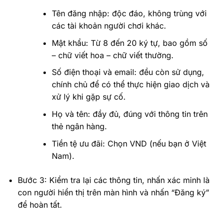
Tên đăng nhập: độc đáo, không trùng với
các tài khoản người chơi khác.
Mật khẩu: Từ 8 đến 20 ký tự, bao gồm số
– chữ viết hoa – chữ viết thường.
Số điện thoại và email: đều còn sử dụng,
chính chủ để có thể thực hiện giao dịch và
xử lý khi gặp sự cố.
Họ và tên: đầy đủ, đúng với thông tin trên
thẻ ngân hàng.
Tiền tệ ưu đãi: Chọn VND (nếu bạn ở Việt
Nam).
Bước 3: Kiểm tra lại các thông tin, nhấn xác minh là
con người hiển thị trên màn hình và nhấn “Đăng ký”
để hoàn tất.