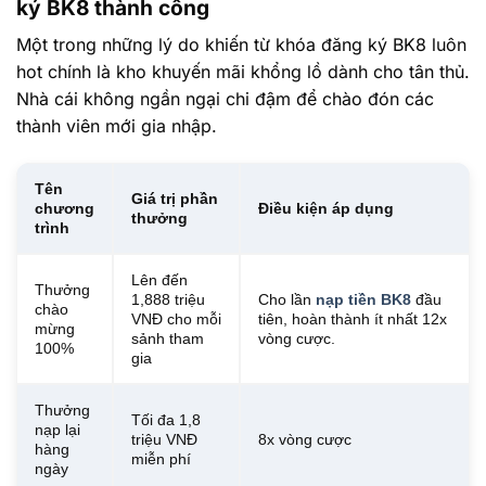
ký BK8 thành công
Một trong những lý do khiến từ khóa đăng ký BK8 luôn
hot chính là kho khuyến mãi khổng lồ dành cho tân thủ.
Nhà cái không ngần ngại chi đậm để chào đón các
thành viên mới gia nhập.
Tên
Giá trị phần
chương
Điều kiện áp dụng
thưởng
trình
Lên đến
Thưởng
1,888 triệu
Cho lần
nạp tiền BK8
đầu
chào
VNĐ cho mỗi
tiên, hoàn thành ít nhất 12x
mừng
sảnh tham
vòng cược.
100%
gia
Thưởng
Tối đa 1,8
nạp lại
triệu VNĐ
8x vòng cược
hàng
miễn phí
ngày