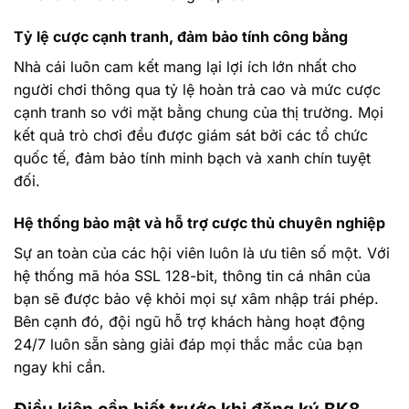
Tỷ lệ cược cạnh tranh, đảm bảo tính công bằng
Nhà cái luôn cam kết mang lại lợi ích lớn nhất cho
người chơi thông qua tỷ lệ hoàn trả cao và mức cược
cạnh tranh so với mặt bằng chung của thị trường. Mọi
kết quả trò chơi đều được giám sát bởi các tổ chức
quốc tế, đảm bảo tính minh bạch và xanh chín tuyệt
đối.
Hệ thống bảo mật và hỗ trợ cược thủ chuyên nghiệp
Sự an toàn của các hội viên luôn là ưu tiên số một. Với
hệ thống mã hóa SSL 128-bit, thông tin cá nhân của
bạn sẽ được bảo vệ khỏi mọi sự xâm nhập trái phép.
Bên cạnh đó, đội ngũ hỗ trợ khách hàng hoạt động
24/7 luôn sẵn sàng giải đáp mọi thắc mắc của bạn
ngay khi cần.
Điều kiện cần biết trước khi đăng ký BK8