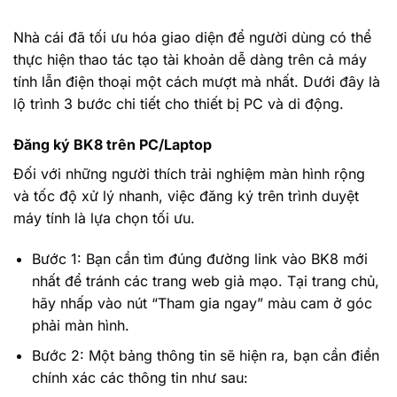
Nhà cái đã tối ưu hóa giao diện để người dùng có thể
thực hiện thao tác tạo tài khoản dễ dàng trên cả máy
tính lẫn điện thoại một cách mượt mà nhất. Dưới đây là
lộ trình 3 bước chi tiết cho thiết bị PC và di động.
Đăng ký BK8 trên PC/Laptop
Đối với những người thích trải nghiệm màn hình rộng
và tốc độ xử lý nhanh, việc đăng ký trên trình duyệt
máy tính là lựa chọn tối ưu.
Bước 1: Bạn cần tìm đúng đường link vào BK8 mới
nhất để tránh các trang web giả mạo. Tại
trang chủ
,
hãy nhấp vào nút “Tham gia ngay” màu cam ở góc
phải màn hình.
Bước 2: Một bảng thông tin sẽ hiện ra, bạn cần điền
chính xác các thông tin như sau: