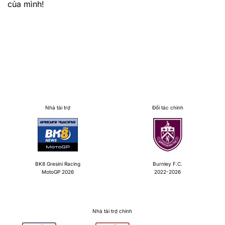
của mình!
Nhà tài trợ
Đối tác chính
BK8 Gresini Racing
Burnley F.C.
MotoGP 2026
2022-2026
Nhà tài trợ chính