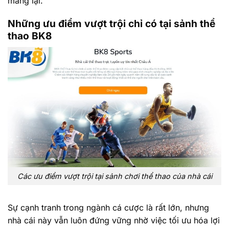
mang lại.
Những ưu điểm vượt trội chỉ có tại sảnh thể
thao BK8
Các ưu điểm vượt trội tại sảnh chơi thể thao của nhà cái
Sự cạnh tranh trong ngành cá cược là rất lớn, nhưng
nhà cái này vẫn luôn đứng vững nhờ việc tối ưu hóa lợi