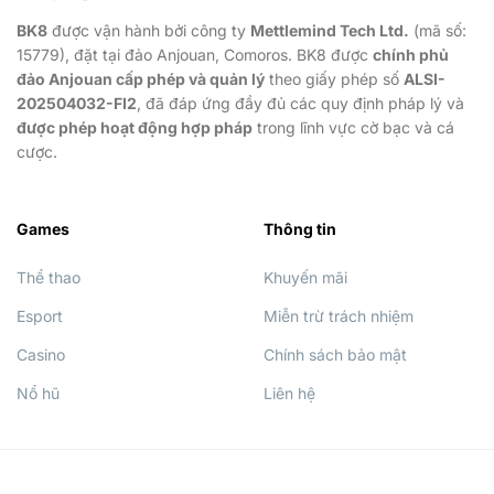
BK8
được vận hành bởi công ty
Mettlemind Tech Ltd.
(mã số:
15779), đặt tại đảo Anjouan, Comoros. BK8 được
chính phủ
đảo Anjouan cấp phép và quản lý
theo giấy phép số
ALSI-
202504032-FI2
, đã đáp ứng đầy đủ các quy định pháp lý và
được phép hoạt động hợp pháp
trong lĩnh vực cờ bạc và cá
cược.
Games
Thông tin
Thể thao
Khuyến mãi
Esport
Miễn trừ trách nhiệm
Casino
Chính sách bảo mật
Nổ hũ
Liên hệ