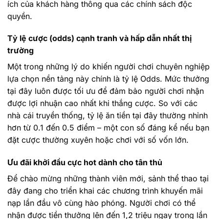
ích của khách hàng thông qua các chính sách độc
quyền.
Tỷ lệ cược (odds) cạnh tranh và hấp dẫn nhất thị
trường
Một trong những lý do khiến người chơi chuyên nghiệp
lựa chọn nền tảng này chính là tỷ lệ Odds. Mức thưởng
tại đây luôn được tối ưu để đảm bảo người chơi nhận
được lợi nhuận cao nhất khi thắng cược. So với các
nhà cái truyền thống, tỷ lệ ăn tiền tại đây thường nhỉnh
hơn từ 0.1 đến 0.5 điểm – một con số đáng kể nếu bạn
đặt cược thường xuyên hoặc chơi với số vốn lớn.
Ưu đãi khởi đầu cực hot dành cho tân thủ
Để chào mừng những thành viên mới, sảnh thể thao tại
đây đang cho triển khai các chương trình khuyến mãi
nạp lần đầu vô cùng hào phóng. Người chơi có thể
nhận được tiền thưởng lên đến 1,2 triệu ngay trong lần