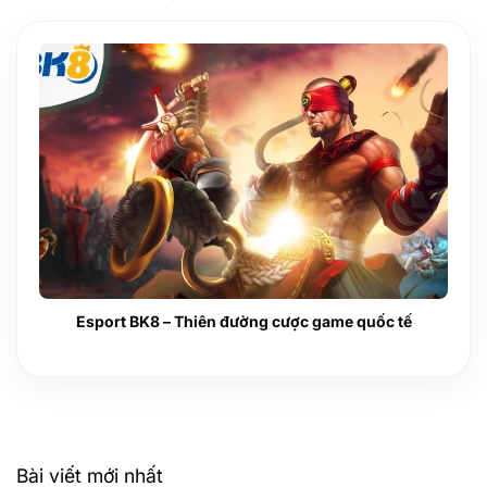
Esport BK8 – Thiên đường cược game quốc tế
Bài viết mới nhất