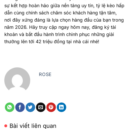
sự kết hợp hoàn hảo giữa nền tảng uy tín, tỷ lệ kèo hấp
dẫn cùng chính sách chăm sóc khách hàng tận tâm,
nơi đây xứng đáng là lựa chọn hàng đầu của bạn trong
năm 2026. Hãy truy cập ngay hôm nay, đăng ký tài
khoản và bắt đầu hành trình chinh phục những giải
thưởng lên tới 42 triệu đồng tại nhà cái nhé!
ROSE
Bài viết liên quan