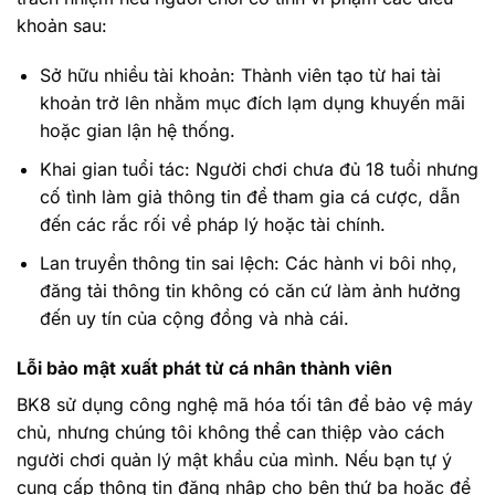
khoản sau:
Sở hữu nhiều tài khoản: Thành viên tạo từ hai tài
khoản trở lên nhằm mục đích lạm dụng khuyến mãi
hoặc gian lận hệ thống.
Khai gian tuổi tác: Người chơi chưa đủ 18 tuổi nhưng
cố tình làm giả thông tin để tham gia cá cược, dẫn
đến các rắc rối về pháp lý hoặc tài chính.
Lan truyền thông tin sai lệch: Các hành vi bôi nhọ,
đăng tải thông tin không có căn cứ làm ảnh hưởng
đến uy tín của cộng đồng và nhà cái.
Lỗi bảo mật xuất phát từ cá nhân thành viên
BK8 sử dụng công nghệ mã hóa tối tân để bảo vệ máy
chủ, nhưng chúng tôi không thể can thiệp vào cách
người chơi quản lý mật khẩu của mình. Nếu bạn tự ý
cung cấp thông tin đăng nhập cho bên thứ ba hoặc để