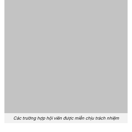
Các trường hợp hội viên được miễn chịu trách nhiệm