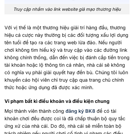
Truy cập nhầm vào link website giả mạo thương hiệu
Với vị thế là một thương hiệu giải trí hàng đầu, thương
hiệu cá cược này thường bị các đối tượng xấu lợi dụng
tên tuổi để tạo ra các trang web lừa đảo. Nếu người
chơi không tìm hiểu kỹ và truy cập vào các đường link
không chính thống, dẫn đến việc bị đánh cắp tiền trong
tài khoản hoặc lộ thông tin cá nhân, nhà cái sẽ không
có nghĩa vụ phải giải quyết hay đền bù. Chúng tôi luôn
khuyến cáo hội viên chỉ truy cập qua trang chủ chính
thức hoặc ứng dụng đã được xác minh.
Vi phạm bất kì điều khoản và điều kiện chung
Mọi thành viên thành công
đăng ký BK8
để có tài
khoản chơi đều được coi là đã chấp thuận bộ quy tắc
ứng xử của nhà cái. Do đó, nhà cái sẽ miễn toàn bộ
trách nhiệm nếu người chơi cố tình vi phạm các điều