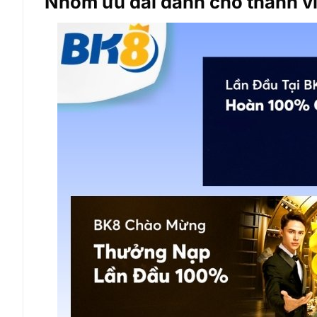
Nhóm ưu đãi dành cho thành v