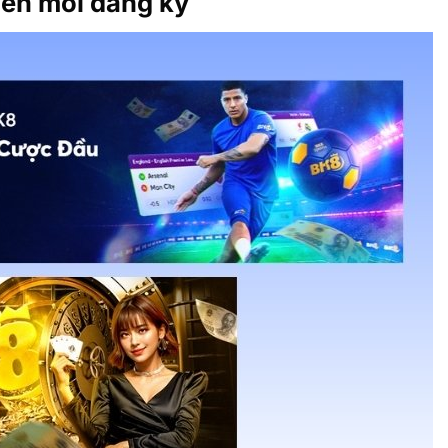
iên mới đăng ký