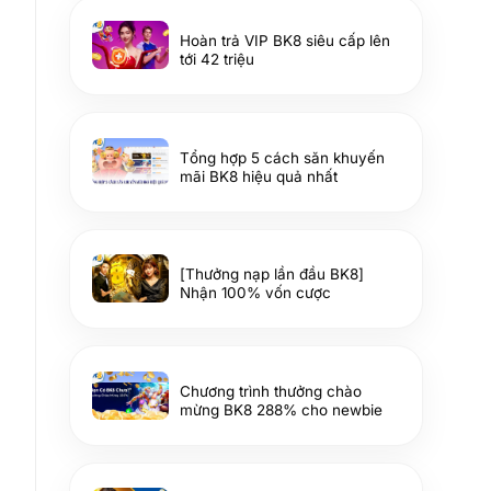
Hoàn trả VIP BK8 siêu cấp lên
tới 42 triệu
Tổng hợp 5 cách săn khuyến
mãi BK8 hiệu quả nhất
[Thưởng nạp lần đầu BK8]
Nhận 100% vốn cược
Chương trình thưởng chào
mừng BK8 288% cho newbie