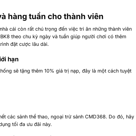
và hàng tuần cho thành viên
nhà cái còn rất chú trọng đến việc tri ân những thành viên
 BK8 theo chu kỳ ngày và tuần giúp người chơi có thêm
rình đặt cược lâu dài.
ới hạn
 thống sẽ tặng thêm 10% giá trị nạp, đây là một cách tuyệt
ết các sảnh thể thao, ngoại trừ sảnh CMD368. Do đó, hãy
ụng tối đa ưu đãi này.