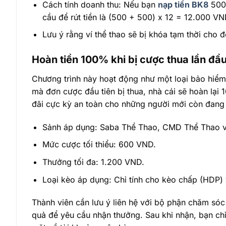
Cách tính doanh thu: Nếu bạn
nạp tiền BK8
500 
cầu để rút tiền là (500 + 500) x 12 = 12.000 V
Lưu ý rằng ví thể thao sẽ bị khóa tạm thời cho
Hoàn tiền 100% khi bị cược thua lần đầ
Chương trình này hoạt động như một loại bảo hiểm
mà đơn cược đầu tiên bị thua, nhà cái sẽ hoàn lại 
đãi cực kỳ an toàn cho những người mới còn đang
Sảnh áp dụng: Saba Thể Thao, CMD Thể Thao 
Mức cược tối thiểu: 600 VND.
Thưởng tối đa: 1.200 VND.
Loại kèo áp dụng: Chỉ tính cho kèo chấp (HDP) 
Thành viên cần lưu ý liên hệ với bộ phận chăm sóc
quả để yêu cầu nhận thưởng. Sau khi nhận, bạn chỉ