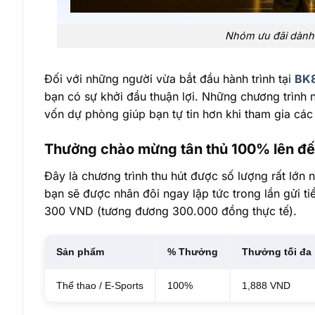
Nhóm ưu đãi dành 
Đối với những người vừa bắt đầu hành trình tại
BK
bạn có sự khởi đầu thuận lợi. Những chương trình
vốn dự phòng giúp bạn tự tin hơn khi tham gia c
Thưởng chào mừng tân thủ 100% lên đ
Đây là chương trình thu hút được số lượng rất lớn 
bạn sẽ được nhân đôi ngay lập tức trong lần gửi ti
300 VND (tương đương 300.000 đồng thực tế).
Sản phẩm
% Thưởng
Thưởng tối đa
Thể thao / E-Sports
100%
1,888 VND