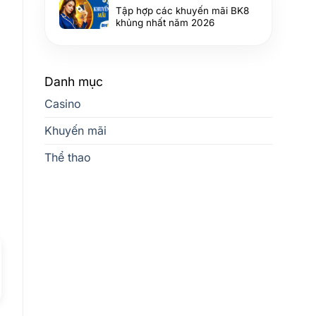
Tập hợp các khuyến mãi BK8
khủng nhất năm 2026
Danh mục
Casino
Khuyến mãi
Thể thao