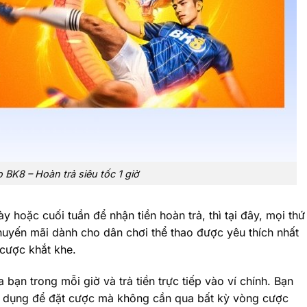
 BK8 – Hoàn trả siêu tốc 1 giờ
 hoặc cuối tuần để nhận tiền hoàn trả, thì tại đây, mọi thứ
khuyến mãi dành cho dân chơi thể thao được yêu thích nhất
 cược khắt khe.
bạn trong mỗi giờ và trả tiền trực tiếp vào ví chính. Bạn
 sử dụng để đặt cược mà không cần qua bất kỳ vòng cược