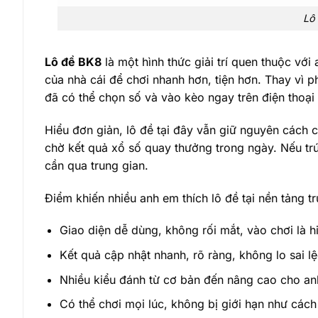
Lô 
Lô đề BK8
là một hình thức giải trí quen thuộc với
của nhà cái để chơi nhanh hơn, tiện hơn. Thay vì ph
đã có thể chọn số và vào kèo ngay trên điện thoại
Hiểu đơn giản, lô đề tại đây vẫn giữ nguyên cách 
chờ kết quả xổ số quay thưởng trong ngày. Nếu trú
cần qua trung gian.
Điểm khiến nhiều anh em thích lô đề tại nền tảng tr
Giao diện dễ dùng, không rối mắt, vào chơi là h
Kết quả cập nhật nhanh, rõ ràng, không lo sai l
Nhiều kiểu đánh từ cơ bản đến nâng cao cho an
Có thể chơi mọi lúc, không bị giới hạn như cách