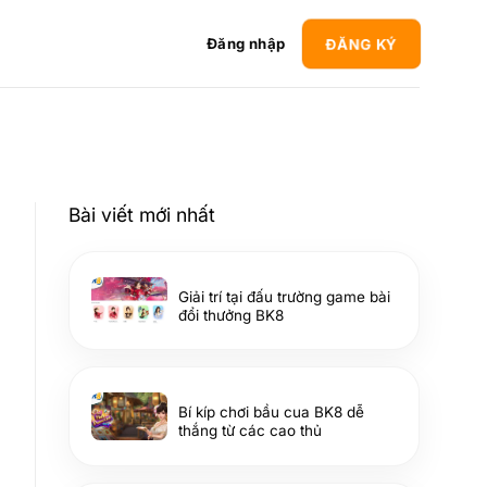
Đăng nhập
ĐĂNG KÝ
Bài viết mới nhất
Giải trí tại đấu trường game bài
đổi thưởng BK8
Bí kíp chơi bầu cua BK8 dễ
thắng từ các cao thủ