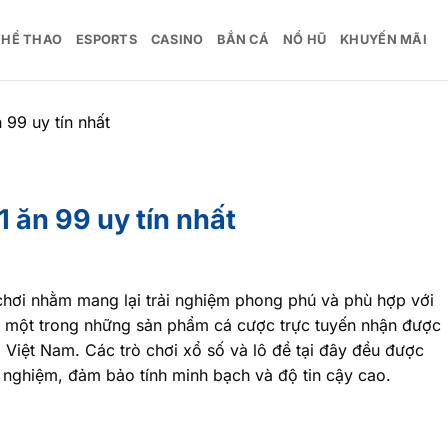
THỂ THAO
ESPORTS
CASINO
BẮN CÁ
NỔ HŨ
KHUYẾN MÃI
 99 uy tín nhất
 ăn 99 uy tín nhất
ơi nhằm mang lại trải nghiệm phong phú và phù hợp với
 một trong những sản phẩm cá cược trực tuyến nhận được
g Việt Nam. Các trò chơi xổ số và lô đề tại đây đều được
nh nghiệm, đảm bảo tính minh bạch và độ tin cậy cao.