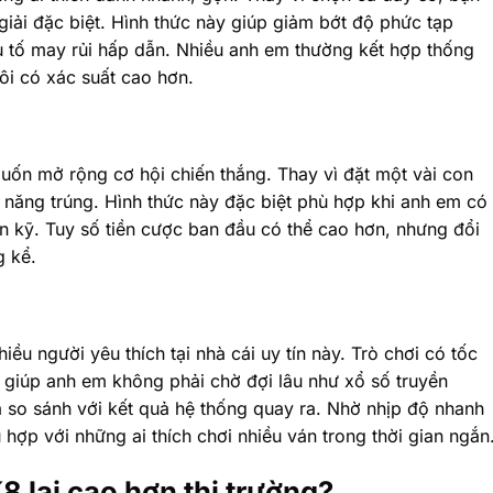
iải đặc biệt. Hình thức này giúp giảm bớt độ phức tạp
u tố may rủi hấp dẫn. Nhiều anh em thường kết hợp thống
ôi có xác suất cao hơn.
uốn mở rộng cơ hội chiến thắng. Thay vì đặt một vài con
ả năng trúng. Hình thức này đặc biệt phù hợp khi anh em có
n kỹ. Tuy số tiền cược ban đầu có thể cao hơn, nhưng đổi
g kể.
ều người yêu thích tại nhà cái uy tín này. Trò chơi có tốc
, giúp anh em không phải chờ đợi lâu như xổ số truyền
 so sánh với kết quả hệ thống quay ra. Nhờ nhịp độ nhanh
 hợp với những ai thích chơi nhiều ván trong thời gian ngắn
K8 lại cao hơn thị trường?