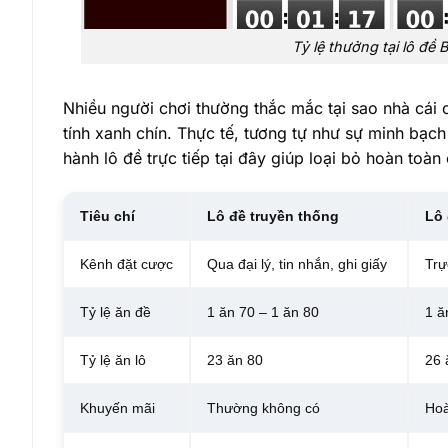
Tỷ lệ thưởng tại lô đề 
Nhiều người chơi thường thắc mắc tại sao nhà cái
tính xanh chín. Thực tế, tương tự như sự minh bạch
hành lô đề trực tiếp tại đây giúp loại bỏ hoàn toàn
Tiêu chí
Lô đề truyền thống
Lô
Kênh đặt cược
Qua đại lý, tin nhắn, ghi giấy
Trự
Tỷ lệ ăn đề
1 ăn 70 – 1 ăn 80
1 ă
Tỷ lệ ăn lô
23 ăn 80
26 
Khuyến mãi
Thường không có
Hoà